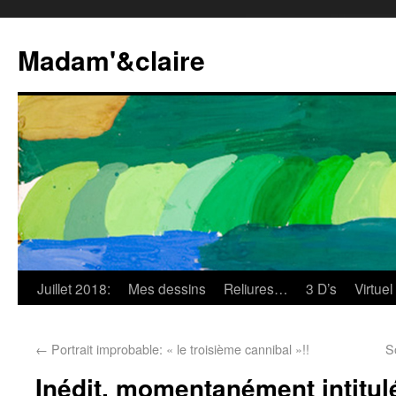
Madam'&claire
Juillet 2018:
Mes dessins
Reliures…
3 D’s
Virtuel
←
Portrait improbable: « le troisième cannibal »!!
S
Inédit, momentanément intitulé