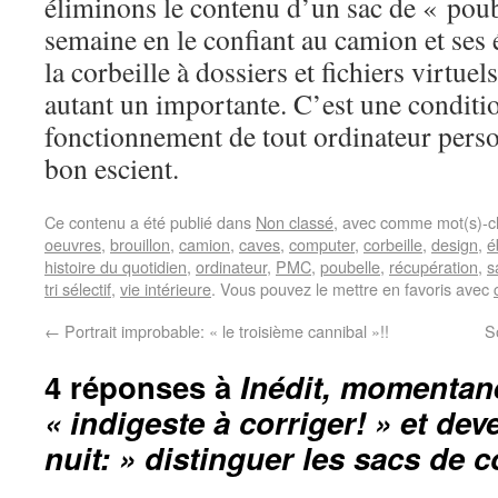
éliminons le contenu d’un sac de « poub
semaine en le confiant au camion et ses 
la corbeille à dossiers et fichiers virtue
autant un importante. C’est une conditi
fonctionnement de tout ordinateur person
bon escient.
Ce contenu a été publié dans
Non classé
, avec comme mot(s)-c
oeuvres
,
brouillon
,
camion
,
caves
,
computer
,
corbeille
,
design
,
é
histoire du quotidien
,
ordinateur
,
PMC
,
poubelle
,
récupération
,
s
tri sélectif
,
vie intérieure
. Vous pouvez le mettre en favoris avec
←
Portrait improbable: « le troisième cannibal »!!
S
4 réponses à
Inédit, momentané
« indigeste à corriger! » et de
nuit: » distinguer les sacs de 