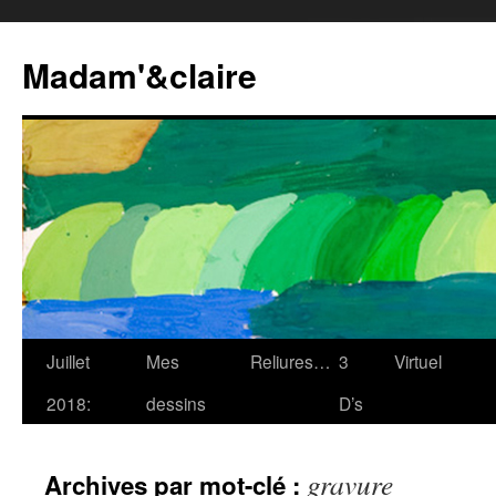
Madam'&claire
Juillet
Mes
Reliures…
3
Virtuel
2018:
dessins
D’s
gravure
Archives par mot-clé :