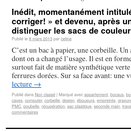
Inédit, momentanément intitulé
corriger! » et devenu, après un
distinguer les sacs de couleu
Publié le
8 mars 2013
par
celine
C’est un bac à papier, une corbeille. Un
dont on a changé l’usage. Il est en forme
surtout fait de matière synthétique vert
ferrures dorées. Sur sa face avant: une
lecture
→
Publié dans
Non classé
|
Marqué avec
appartement
,
bocaus
,
bo
caves
,
computer
,
corbeille
,
design
,
éboueurs
,
empreinte
,
gravur
PMC
,
poubelle
,
récupération
,
sac plastique
,
seconde main
,
trava
commentaires