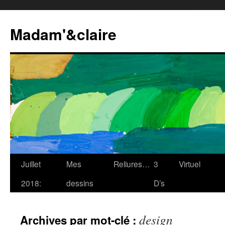
Madam'&claire
Juillet
Mes
Reliures…
3
Virtuel
2018:
dessins
D’s
design
Archives par mot-clé :