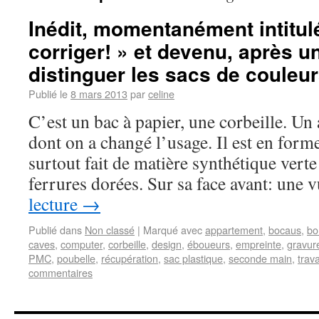
Inédit, momentanément intitulé
corriger! » et devenu, après un
distinguer les sacs de couleu
Publié le
8 mars 2013
par
celine
C’est un bac à papier, une corbeille. Un
dont on a changé l’usage. Il est en forme
surtout fait de matière synthétique vert
ferrures dorées. Sur sa face avant: une
lecture
→
Publié dans
Non classé
|
Marqué avec
appartement
,
bocaus
,
bo
caves
,
computer
,
corbeille
,
design
,
éboueurs
,
empreinte
,
gravur
PMC
,
poubelle
,
récupération
,
sac plastique
,
seconde main
,
trava
commentaires