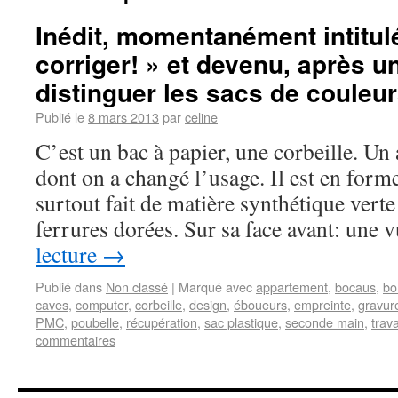
Inédit, momentanément intitulé
corriger! » et devenu, après un
distinguer les sacs de couleu
Publié le
8 mars 2013
par
celine
C’est un bac à papier, une corbeille. Un
dont on a changé l’usage. Il est en forme
surtout fait de matière synthétique vert
ferrures dorées. Sur sa face avant: une
lecture
→
Publié dans
Non classé
|
Marqué avec
appartement
,
bocaus
,
bo
caves
,
computer
,
corbeille
,
design
,
éboueurs
,
empreinte
,
gravur
PMC
,
poubelle
,
récupération
,
sac plastique
,
seconde main
,
trava
commentaires