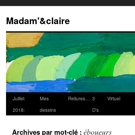
Madam'&claire
Juillet
Mes
Reliures…
3
Virtuel
2018:
dessins
D’s
éboueurs
Archives par mot-clé :