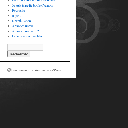
Pour faire une bonne citronnade
Je suis ta petite boule d’Amour
Poursuite
Il pleut
Déambulation
Annonce immo… 1
Annonce immo… 2
Le livre et ses meubles
Fièrement propulsé par WordPress