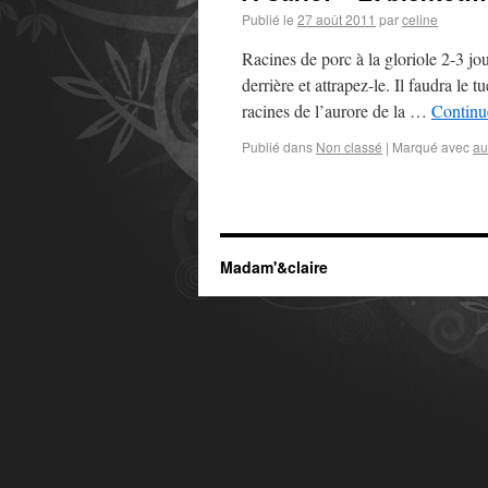
Publié le
27 août 2011
par
celine
Racines de porc à la gloriole 2-3 jou
derrière et attrapez-le. Il faudra le t
racines de l’aurore de la …
Continue
Publié dans
Non classé
|
Marqué avec
au
Madam'&claire