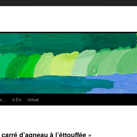
es…
3 D’s
Virtuel
 carré d’agneau à l’éttouffée »