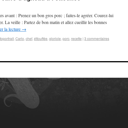
rs avant : Prenez un bon gros porc ; faites-le agréer. Courez-lui
uer. La veille : Partez de bon matin et allez cueillir les bonnes
r la lecture
→
toportrait
,
Carlo
,
chef
,
éttouffée
,
gloriole
,
porc
,
recette
|
3 commentaires