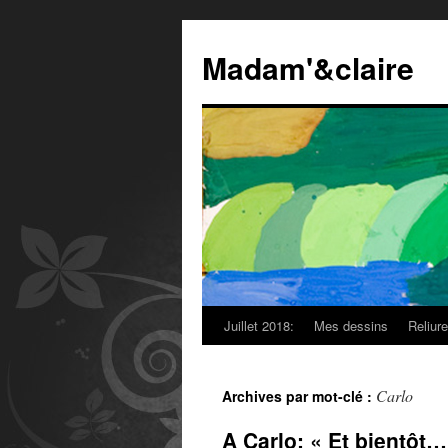
Madam'&claire
Juillet 2018:
Mes dessins
Reliur
Carlo
Archives par mot-clé :
A Carlo: « Et bientôt…