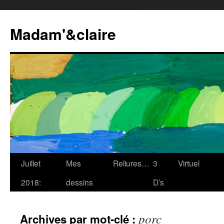
Madam'&claire
Juillet
Mes
Reliures…
3
Virtuel
2018:
dessins
D’s
porc
Archives par mot-clé :