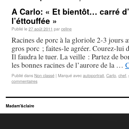
A Carlo: « Et bientôt… carré 
l’éttouffée »
Publié le
27 août 2011
par
celine
Racines de porc à la gloriole 2-3 jours 
gros porc ; faites-le agréer. Courez-lui d
Il faudra le tuer. La veille : Partez de bo
les bonnes racines de l’aurore de la …
C
Publié dans
Non classé
|
Marqué avec
autoportrait
,
Carlo
,
chef
,
commentaires
Madam'&claire