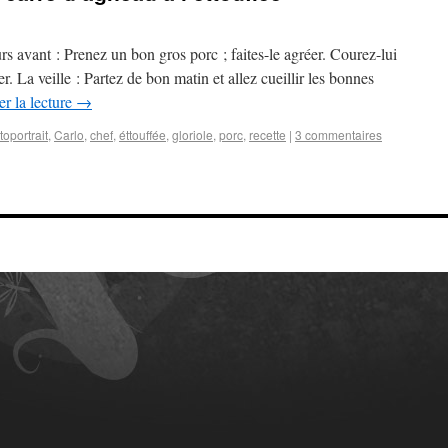
rs avant : Prenez un bon gros porc ; faites-le agréer. Courez-lui
uer. La veille : Partez de bon matin et allez cueillir les bonnes
r la lecture
→
toportrait
,
Carlo
,
chef
,
éttouffée
,
gloriole
,
porc
,
recette
|
3 commentaires