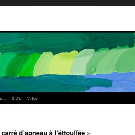
es…
3 D’s
Virtuel
 carré d’agneau à l’éttouffée »