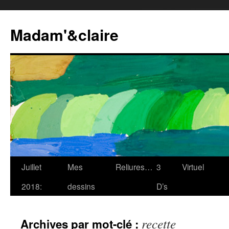
Madam'&claire
Juillet
Mes
Reliures…
3
Virtuel
2018:
dessins
D’s
recette
Archives par mot-clé :