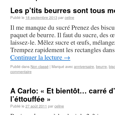
Les p’tits beurres sont tous m
Publié le
18 septembre 2013
par
celine
Il me manque du sucré Prenez des biscu
paquet de beurre. Il faut du sucre, des œ
laissez-le. Mêlez sucre et œufs, mélang
Trempez rapidement les rectangles dans
Continuer la lecture
→
Publié dans
Non classé
|
Marqué avec
anniversaire
,
beurre
,
bisc
commentaire
A Carlo: « Et bientôt… carré 
l’éttouffée »
Publié le
27 août 2011
par
celine