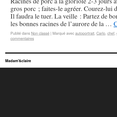
Racines de porc à la gloriole 2-3 jours 
gros porc ; faites-le agréer. Courez-lui d
Il faudra le tuer. La veille : Partez de bo
les bonnes racines de l’aurore de la …
C
Publié dans
Non classé
|
Marqué avec
autoportrait
,
Carlo
,
chef
,
commentaires
Madam'&claire